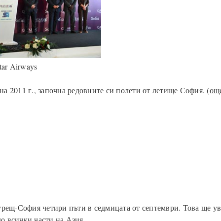
ar Airways
на 2011 г., започна редовните си полети от летище София.
(ощ
урещ-София четири пъти в седмицата от септември. Това ще у
до всички части на Азия.