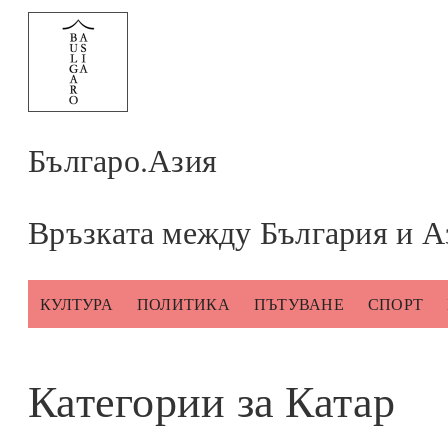
Към
съдържанието
Българо.Азия
Връзката между България и А
КУЛТУРА
ПОЛИТИКА
ПЪТУВАНЕ
СПОРТ
Категории за Катар