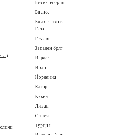
Без категория
Бизнес
Близък изток
Газа
Грузия
Западен бряг
е…)
Израел
Иран
Йордания
Катар
Кувейт
Ливан
Сирия
Турция
величи
Източна Азия