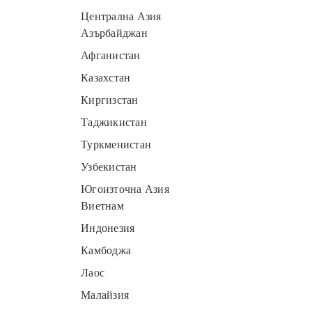
Централна Азия
Азърбайджан
Афганистан
Казахстан
Киргизстан
Таджикистан
Туркменистан
Узбекистан
Югоизточна Азия
Виетнам
Индонезия
Камбоджа
Лаос
Малайзия