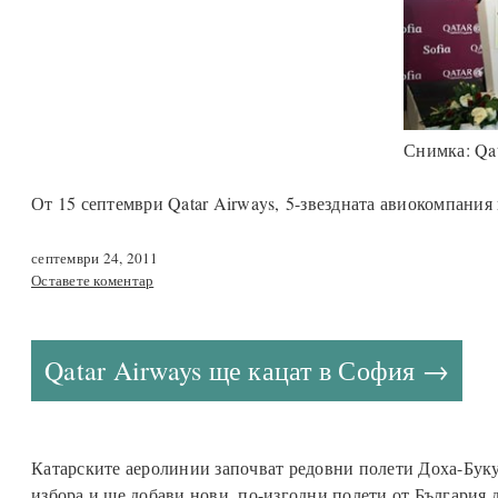
Снимка: Qat
От 15 септември Qatar Airways, 5-звездната авиокомпания 
септември 24, 2011
Оставете коментар
Qatar Airways ще кацат в София
Катарските аеролинии започват редовни полети Доха-Бук
избора и ще добави нови, по-изгодни полети от България 