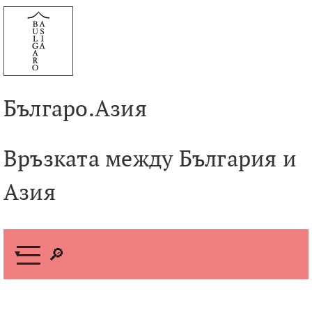
Към
съдържанието
Българо.Азия
Връзката между България и
Азия
М
е
н
ю