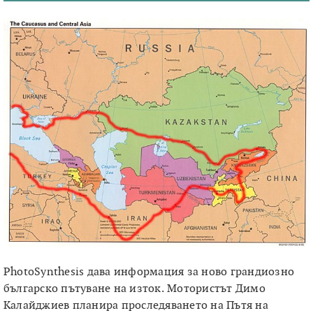
PhotoSynthesis дава информация за ново грандиозно
българско пътуване на изток. Мотористът Димо
Калайджиев планира проследяването на Пътя на