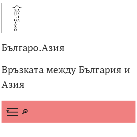
Към
съдържанието
Българо.Азия
Връзката между България и
Азия
М
е
н
ю