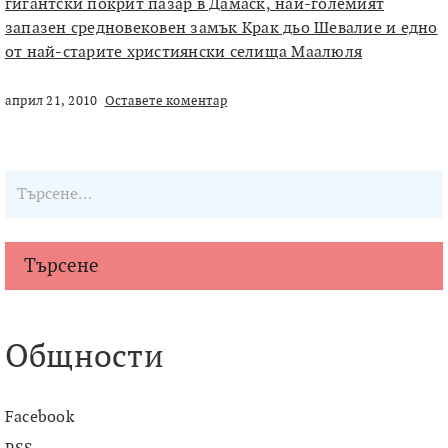
гигантски покрит пазар в Дамаск, най-големият
запазен средновековен замък Крак дьо Шевалие и едно
от най-старите християнски селища Маалюля
април 21, 2010
Оставете коментар
Търсене
Общности
Facebook