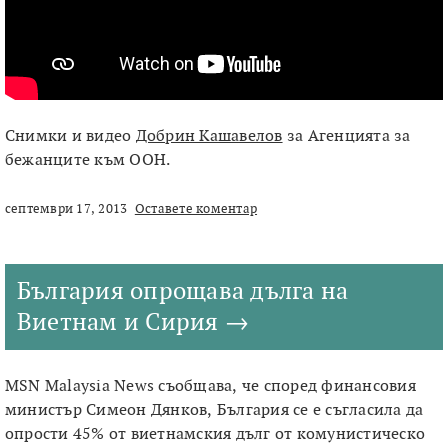
Снимки и видео
Добрин Кашавелов
за Агенцията за
бежанците към ООН.
септември 17, 2013
Оставете коментар
България опрощава дълга на
Виетнам и Сирия
MSN Malaysia News съобщава, че според финансовия
министър Симеон Дянков, България се е съгласила да
опрости 45% от виетнамския дълг от комунистическо