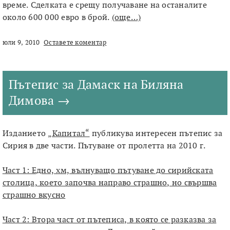
време. Сделката е срещу получаване на останалите
около 600 000 евро в брой.
(още…)
юли 9, 2010
Оставете коментар
Пътепис за Дамаск на Биляна
Димова
Изданието
„Капитал“
публикува интересен пътепис за
Сирия в две части. Пътуване от пролетта на 2010 г.
Част 1: Едно, хм, вълнуващо пътуване до сирийската
столица, което започва направо страшно, но свършва
страшно вкусно
Част 2: Втора част от пътеписа, в която се разказва за