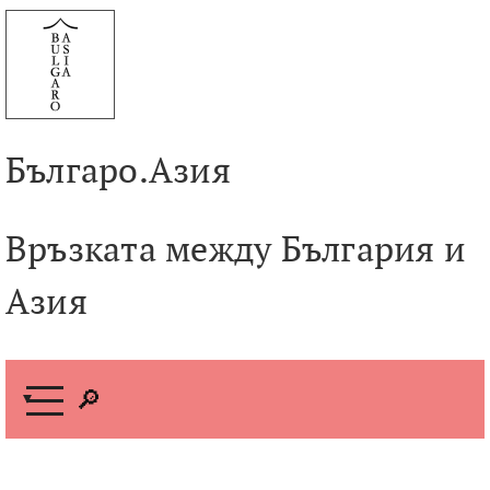
Към
съдържанието
Българо.Азия
Връзката между България и
Азия
М
е
н
ю