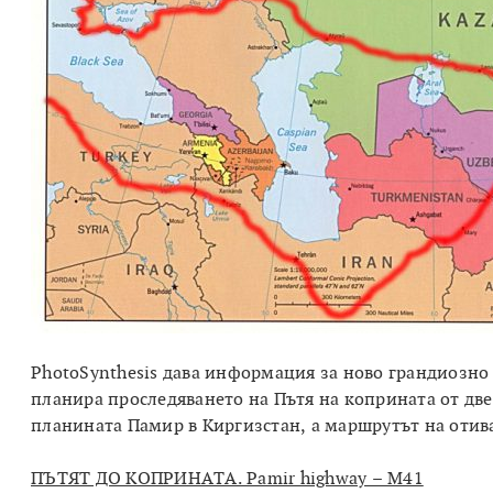
PhotoSynthesis дава информация за ново грандиозно
планира проследяването на Пътя на коприната от две 
планината Памир в Киргизстан, а маршрутът на отиван
ПЪТЯТ ДО КОПРИНАТА. Pamir highway – М41