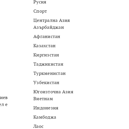
Русия
Спорт
Централна Азия
Азърбайджан
Афганистан
Казахстан
Киргизстан
Таджикистан
Туркменистан
Узбекистан
Югоизточна Азия
жиев
Виетнам
ел е
Индонезия
Камбоджа
Лаос