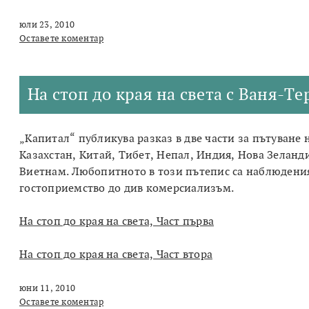
юли 23, 2010
Оставете коментар
На стоп до края на света с Ваня-Т
„Капитал“ публикува разказ в две части за пътуване
Казахстан, Китай, Тибет, Непал, Индия, Нова Зеланд
Виетнам. Любопитното в този пътепис са наблюдения
гостоприемство до див комерсиализъм.
На стоп до края на света, Част първа
На стоп до края на света, Част втора
юни 11, 2010
Оставете коментар