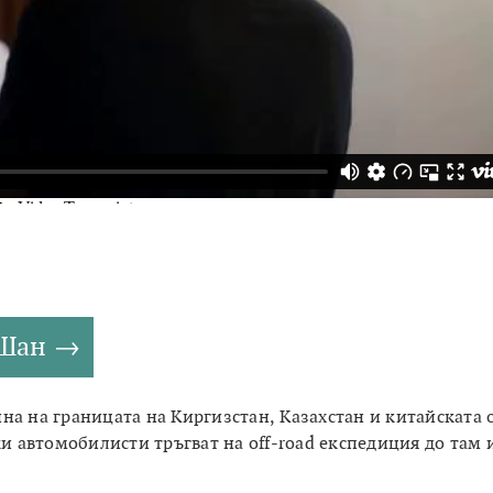
 Шан
на на границата на Киргизстан, Казахстан и китайската 
ки автомобилисти тръгват на off-road експедиция до там 