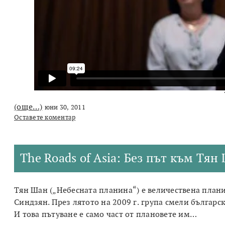
(още…)
юни 30, 2011
Оставете коментар
The Roads of Asia: Без път към Тян
Тян Шан („Небесната планина“) е величествена плани
Синдзян. През лятото на 2009 г. група смели българс
И това пътуване е само част от плановете им…