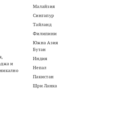
Малайзия
Сингапур
Тайланд
Филипини
Южна Азия
Бутан
я,
Индия
оджа и
Непал
уникално
Пакистан
Шри Ланка