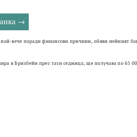
танка
н, най-вече поради финансови причини, обяви нейният б
нира в Бризбейн през тази седмица, ще получава по 65 0