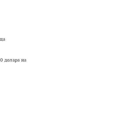
аща
00 долара на