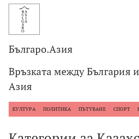
Към
съдържанието
Българо.Азия
Връзката между България 
Азия
КУЛТУРА
ПОЛИТИКА
ПЪТУВАНЕ
СПОРТ
Категории за Казах