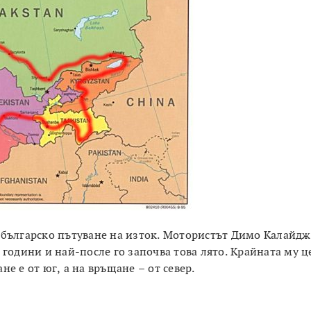
 българско пътуване на изток. Мотористът Димо Калайд
години и най-после го започва това лято. Крайната му ц
е е от юг, а на връщане – от север.