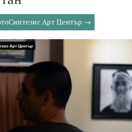
отоСинтезис Арт Център