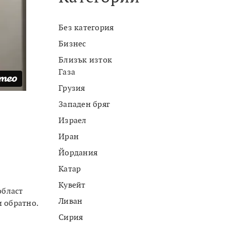
Без категория
Бизнес
Близък изток
Газа
Грузия
Западен бряг
Израел
Иран
Йордания
Катар
Кувейт
област
Ливан
и обратно.
Сирия