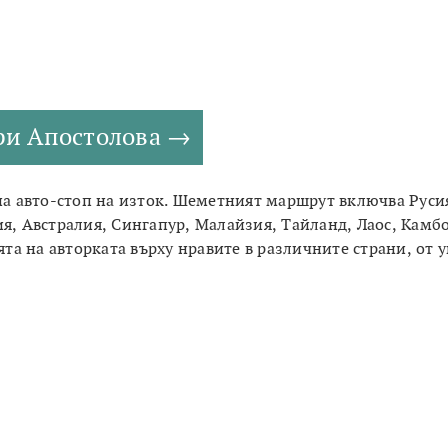
ери Апостолова
 на авто-стоп на изток. Шеметният маршрут включва Руси
ия, Австралия, Сингапур, Малайзия, Тайланд, Лаос, Камб
та на авторката върху нравите в различните страни, от 