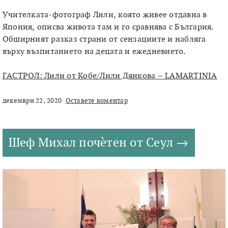
Учителката-фотограф Лили, която живее отдавна в
Япония, описва живота там и го сравнява с България.
Обширният разказ страни от сензациите и набляга
върху възпитанието на децата и ежедневието.
ГАСТРОЛ: Лили от Кобе/Лили Дянкова – LAMARTINIA
декември 22, 2020
Оставете коментар
Шеф Михал почѐтен от Сеул