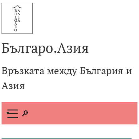
Към
съдържанието
Българо.Азия
Връзката между България и
Азия
М
е
н
ю