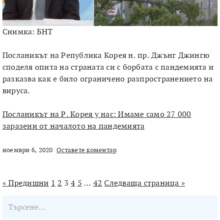
Снимка: БНТ
Посланикът на Република Корея н. пр. Джънг Джингю
споделя опита на страната си с борбата с пандемията и
разказва как е било ограничено разпространението на
вируса.
Посланикът на Р. Корея у нас: Имаме само 27 000
заразени от началото на пандемията
ноември 6, 2020
Оставете коментар
« Предишни
1
2
3
4
5
…
42
Следваща страница »