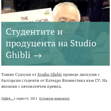
Студентите и
продуцента на Studio
Ghibli →
Тошио Судзуки от
Studio Ghibli
проведе дискусия с
български студенти от Катедра Японистика към СУ. На
японски с автоматичен превод.
(още…)
април 6, 2021
Оставете коментар