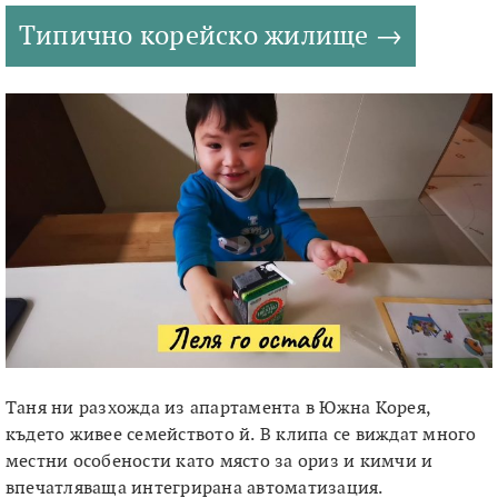
Типично корейско жилище
Таня ни разхожда из апартамента в Южна Корея,
където живее семейството й. В клипа се виждат много
местни особености като място за ориз и кимчи и
впечатляваща интегрирана автоматизация.