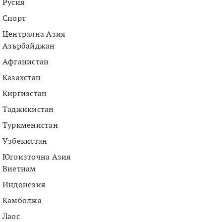
Русия
Спорт
Централна Азия
Азърбайджан
Афганистан
Казахстан
Киргизстан
Таджикистан
Туркменистан
Узбекистан
Югоизточна Азия
Виетнам
Индонезия
Камбоджа
Лаос