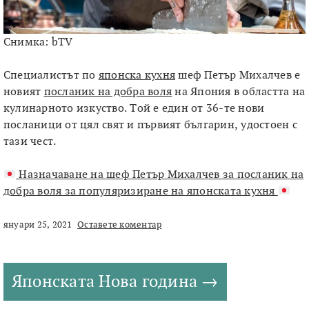
Снимка: bTV
Специалистът по
японска кухня
шеф Петър Михалчев е
новият
посланик на добра воля
на Япония в областта на
кулинарното изкуство. Той е един от 36-те нови
посланици от цял свят и първият българин, удостоен с
тази чест.
Назначаване на шеф Петър Михалчев за посланик на
добра воля за популяризиране на японската кухня
януари 25, 2021
Оставете коментар
Японската Нова година