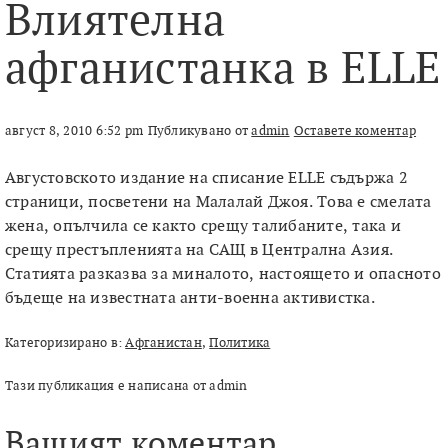
Влиятелна
афганистанка в ELLE
август 8, 2010 6:52 pm
Публикувано от
admin
Оставете коментар
Августовското издание на списание ELLE съдържа 2
страници, посветени на Малалай Джоя. Това е смелата
жена, опълчила се както срещу талибаните, така и
срещу престъпленията на САЩ в Централна Азия.
Статията разказва за миналото, настоящето и опасното
бъдеще на известната анти-военна активистка.
Категоризирано в:
Афганистан
,
Политика
Тази публикация е написана от admin
Вашият коментар