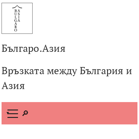
Към
съдържанието
Българо.Азия
Връзката между България и
Азия
М
е
н
ю