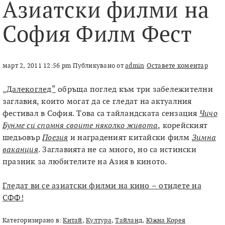
Азиатски филми на
София Филм Фест
март 2, 2011 12:56 pm
Публикувано от
admin
Оставете коментар
„Далекоглед“
обръща поглед към три забележителни
заглавия, които могат да се гледат на актуалния
фестивал в София. Това са тайландската сензация
Чичо
Бунме си спомня своите няколко живота
, корейският
шедьовър
Поезия
и награденият китайски филм
Зимна
ваканция
. Заглавията не са много, но са истински
празник за любителите на Азия в киното.
Гледат ви се азиатски филми на кино – отидете на
СФФ!
Категоризирано в:
Китай
,
Култура
,
Тайланд
,
Южна Корея