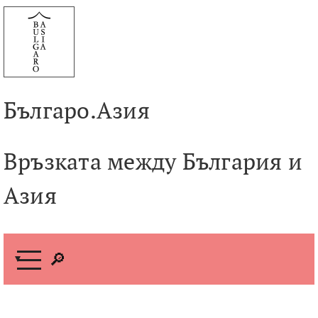
Към
съдържанието
Българо.Азия
Връзката между България и
Азия
М
е
н
ю