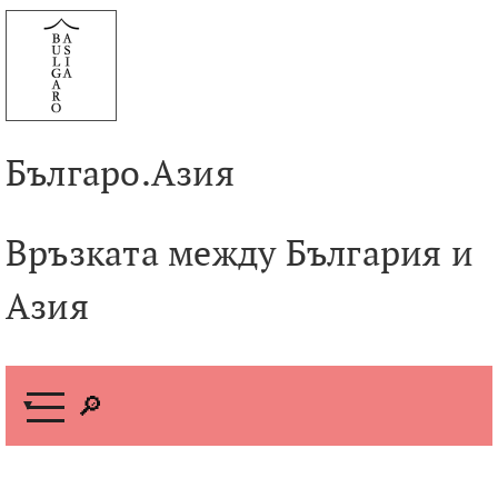
Към
съдържанието
Българо.Азия
Връзката между България и
Азия
М
е
н
ю