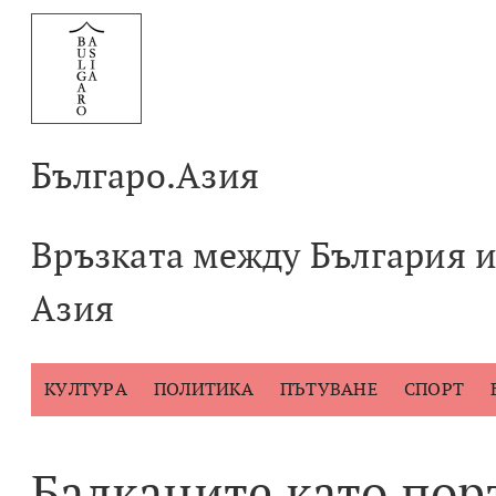
Към
съдържанието
Българо.Азия
Връзката между България 
Азия
КУЛТУРА
ПОЛИТИКА
ПЪТУВАНЕ
СПОРТ
Балканите като пор