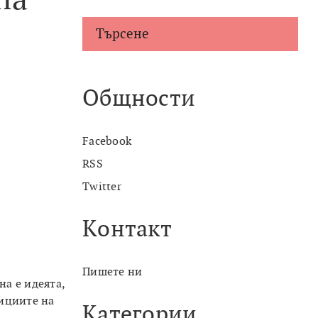
Търсене
Общности
Facebook
RSS
Twitter
Контакт
Пишете ни
на е идеята,
зициите на
Категории