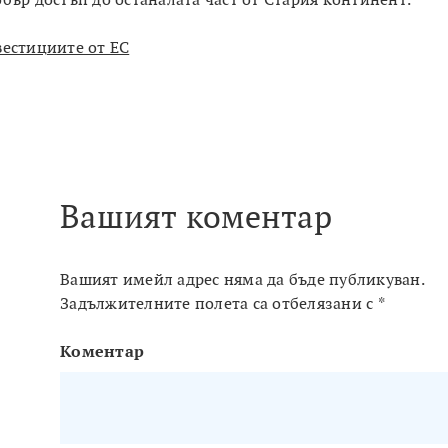
бър достъп до останалата част от Стария континент.
вестициите от ЕС
Вашият коментар
Вашият имейл адрес няма да бъде публикуван.
Задължителните полета са отбелязани с
*
Коментар