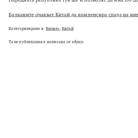
Народната република тук ще й позволят да има по-до
Балканите очакват Китай да компенсира спада на ин
Категоризирано в:
Бизнес
,
Китай
Тази публикация е написана от admin