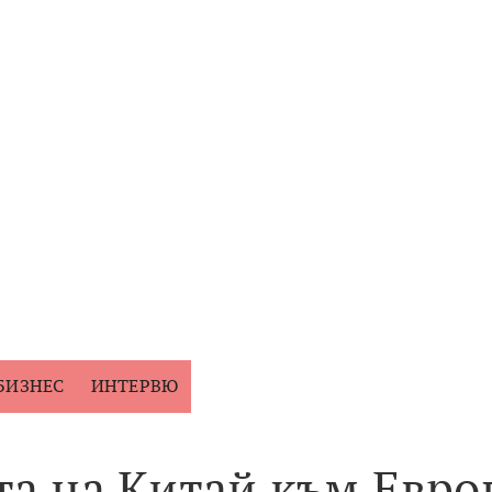
и
БИЗНЕС
ИНТЕРВЮ
та на Китай към Евро