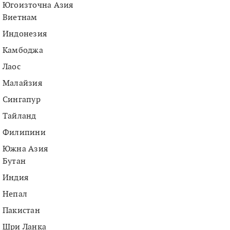
Югоизточна Азия
Виетнам
Индонезия
Камбоджа
Лаос
Малайзия
Сингапур
Тайланд
Филипини
Южна Азия
Бутан
Индия
Непал
Пакистан
Шри Ланка