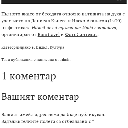
Пълното видео от беседата относно пътищата на духа с
участието на Даниела Кънева и Наско Атанасов (1ч30)
от фестивала
Никой не си тръгва от Индия завинаги,
организиран от
Runitravel
и
ФотоСинтезис
.
Категоризирано в:
Индия
,
Култура
Тази публикация е написана от admin
1 коментар
Вашият коментар
Вашият имейл адрес няма да бъде публикуван.
Задължителните полета са отбелязани с
*