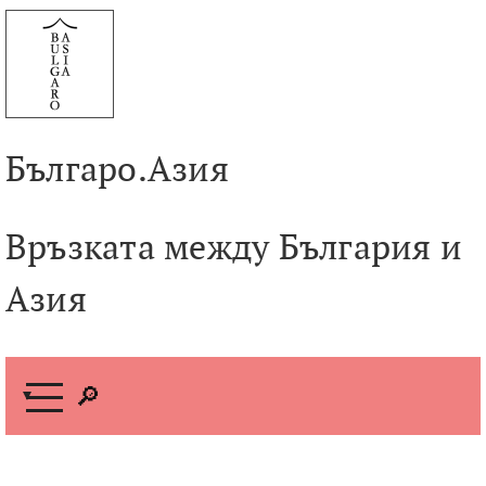
Към
съдържанието
Българо.Азия
Връзката между България и
Азия
М
е
н
ю