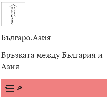
Към
съдържанието
Българо.Азия
Връзката между България и
Азия
М
е
н
ю