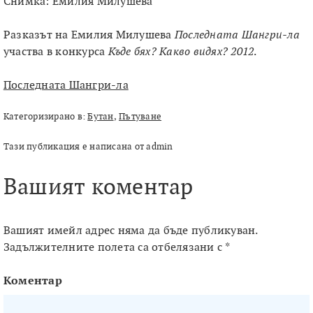
Снимка: Емилия Милушева
Разказът на Емилия Милушева
Последната Шангри-ла
участва в конкурса
Къде бях? Какво видях? 2012
.
Последната Шангри-ла
Категоризирано в:
Бутан
,
Пътуване
Тази публикация е написана от admin
Вашият коментар
Вашият имейл адрес няма да бъде публикуван.
Задължителните полета са отбелязани с
*
Коментар