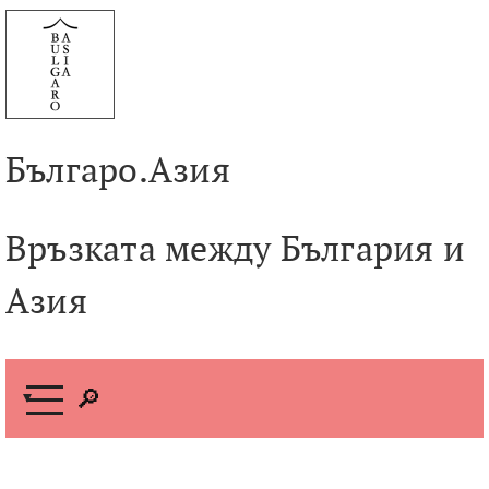
Към
съдържанието
Българо.Азия
Връзката между България и
Азия
М
е
н
ю