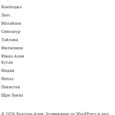
Камбоджа
Лаос
Малайзия
Сингапур
Тайланд
Филипини
Южна Азия
Бутан
Индия
Непал
Пакистан
Шри Ланка
© 2026 Българо.Азия. Задвижвано от
WordPress
и
niui