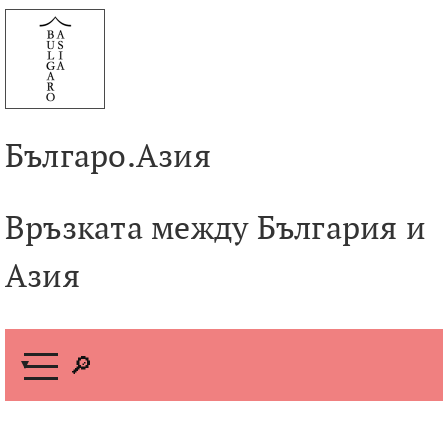
Към
съдържанието
Българо.Азия
Връзката между България и
Азия
М
е
н
ю