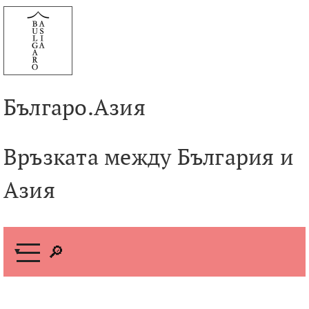
Към
съдържанието
Българо.Азия
Връзката между България и
Азия
М
е
н
ю