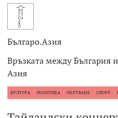
Към
съдържанието
Българо.Азия
Връзката между България 
Азия
КУЛТУРА
ПОЛИТИКА
ПЪТУВАНЕ
СПОРТ
Тайландски концер