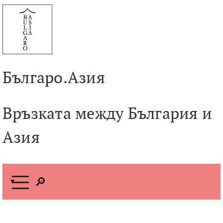
Към
съдържанието
Българо.Азия
Връзката между България и
Азия
М
е
н
ю