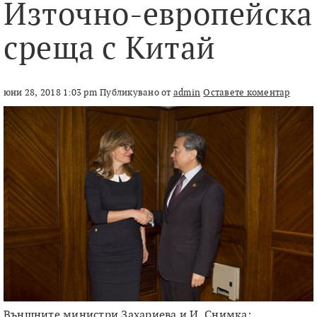
Източно-европейска
среща с Китай
юни 28, 2018 1:03 pm
Публикувано от
admin
Оставете коментар
Външните министри Захариева и И. Снимка: