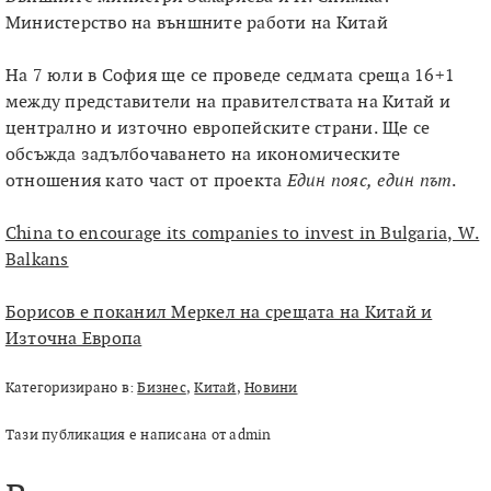
Министерство на външните работи на Китай
На 7 юли в София ще се проведе седмата среща 16+1
между представители на правителствата на Китай и
централно и източно европейските страни. Ще се
обсъжда задълбочаването на икономическите
отношения като част от проекта
Един пояс, един път
.
China to encourage its companies to invest in Bulgaria, W.
Balkans
Борисов е поканил Меркел на срещата на Китай и
Източна Европа
Категоризирано в:
Бизнес
,
Китай
,
Новини
Тази публикация е написана от admin