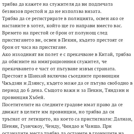
трябва да кажете на служителя да ви подпечата
безвизов престой и да не използва визата.
Трябва да се регистрирате в полицията, освен ако се
настаните в хотел, който ще го направи вместо вас.
Времето на престой се брои от полунощ след
пристигането ви, освен в Пекин, където престоят се
брои от часа на пристигане.
Ако изходният ви полет е с прекачване в Китай, трябва
да обясните на имиграционния служител, че
прекачването е част от пътуване извън страната.
Престоят в Шанхай включва съседните провинции
Чжъдзян и Дзянсу, където може да се пътува свободно в
период до 6 дена. Същото важи и за Пекин, Тяндзин и
провинция Хъбей.
Посетителите на следните градове имат право да се
движат в целите им провинции, но трябва да си
тръгнат от летището, на което са пристигнали: Далиан,
Шенян, Гуанчжоу, Ченду, Чиндао и Чанша. При
останалите места трябва да останете в границите на