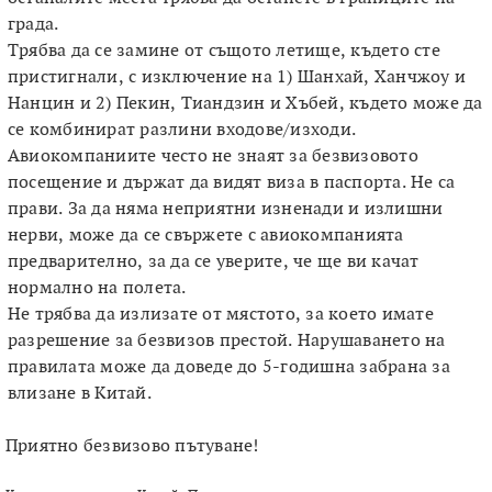
града.
Трябва да се замине от същото летище, където сте
пристигнали, с изключение на 1) Шанхай, Ханчжоу и
Нанцин и 2) Пекин, Тиандзин и Хъбей, където може да
се комбинират разлини входове/изходи.
Авиокомпаниите често не знаят за безвизовото
посещение и държат да видят виза в паспорта. Не са
прави. За да няма неприятни изненади и излишни
нерви, може да се свържете с авиокомпанията
предварително, за да се уверите, че ще ви качат
нормално на полета.
Не трябва да излизате от мястото, за което имате
разрешение за безвизов престой. Нарушаването на
правилата може да доведе до 5-годишна забрана за
влизане в Китай.
Приятно безвизово пътуване!