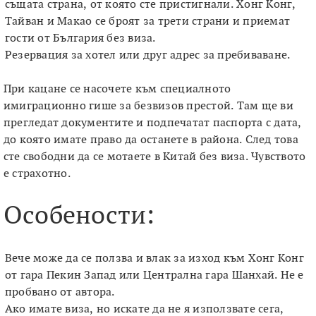
същата страна, от която сте пристигнали. Хонг Конг,
Тайван и Макао се броят за трети страни и приемат
гости от България без виза.
Резервация за хотел или друг адрес за пребиваване.
При кацане се насочете към специалното
имиграционно гише за безвизов престой. Там ще ви
прегледат документите и подпечатат паспорта с дата,
до която имате право да останете в района. След това
сте свободни да се мотаете в Китай без виза. Чувството
е страхотно.
Особености:
Вече може да се ползва и влак за изход към Хонг Конг
от гара Пекин Запад или Централна гара Шанхай. Не е
пробвано от автора.
Ако имате виза, но искате да не я използвате сега,