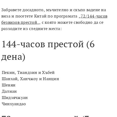
Забравете досадното, мъчително и скъпо вадене на
виза и посетете Китай по програмата „
72/144-часов
безвизов престой
„, с която можете свободно да се
разходите из следните места:
144-часов престой (6
дена)
Пекин, Тиандзин и Хъбей
Шанхай, Ханчжоу и Нанцин
Шенян
Далиан
Шидзячжуан
Чинхуандао