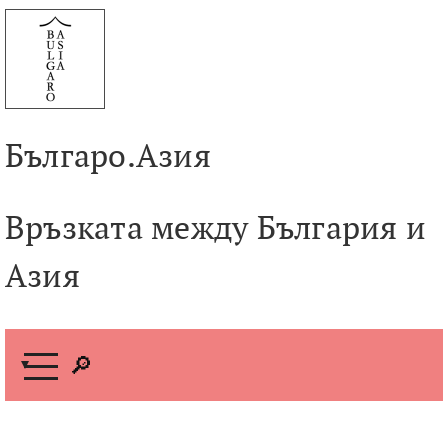
Към
съдържанието
Българо.Азия
Връзката между България и
Азия
М
е
н
ю