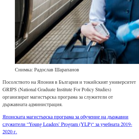
Снимка: Радослав Шарапанов
Посолството на Япония в България и токийският университет
GRIPS (National Graduate Institute For Policy Studies)
организират магистърска програма за служители от
държавната администрация.
Японската магистърска програма за обучение на държавни
служители “Young Leaders’ Program (YLP)“ за учебната 2019-
2020 г.