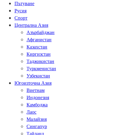
Пътуване
Русия
Спорт
Централна Азия
Азърбайджан
Афганистан
Казахстан
Киргизстан
Таджикистан
Туркменистан
Узбекистан
Югоизточна Азия
Виетнам
Индонезия
Камбоджа
Лаос
Малайзия
Сингапур
Тайланд