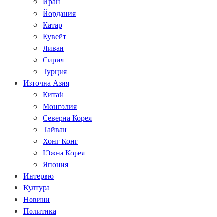
Иран
Йордания
Катар
Кувейт
Ливан
Сирия
Турция
Източна Азия
Китай
Монголия
Северна Корея
Тайван
Хонг Конг
Южна Корея
Япония
Интервю
Култура
Новини
Политика