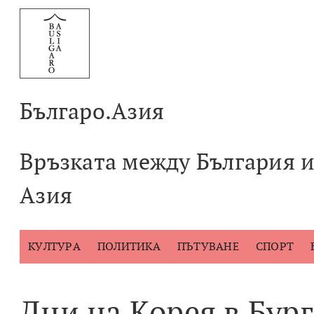
Към
съдържанието
Българо.Азия
Връзката между България 
Азия
КУЛТУРА
ПОЛИТИКА
ПЪТУВАНЕ
СПОРТ
Дни на Корея в Бург