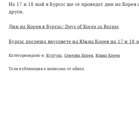
На 17 и 18 май в Бургас ще се проведат дни на Корея
други.
Дни на Корея в Бургас/ Days of Korea in Burgas
Бургас посреща вкусовете на Южна Корея на 17 и 18 
Категоризирано в:
Култура
,
Северна Корея
,
Южна Корея
Тази публикация е написана от admin