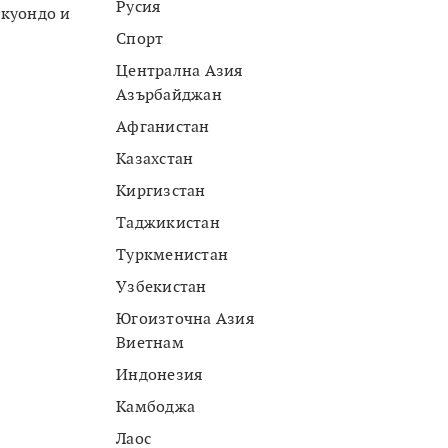
Русия
екуондо и
Спорт
Централна Азия
Азърбайджан
Афганистан
Казахстан
Киргизстан
Таджикистан
Туркменистан
Узбекистан
Югоизточна Азия
Виетнам
Индонезия
Камбоджа
Лаос