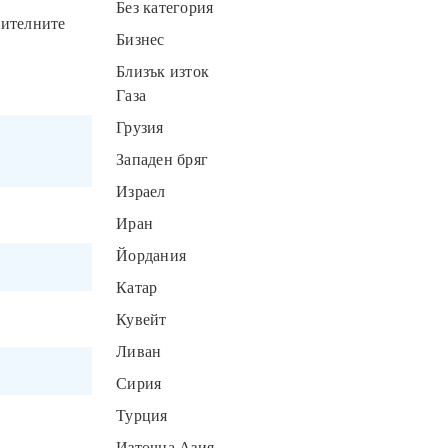
Без категория
ителните
Бизнес
Близък изток
Газа
Грузия
Западен бряг
Израел
Иран
Йордания
Катар
Кувейт
Ливан
Сирия
Турция
Източна Азия