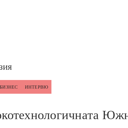
зия
БИЗНЕС
ИНТЕРВЮ
сокотехнологичната Юж