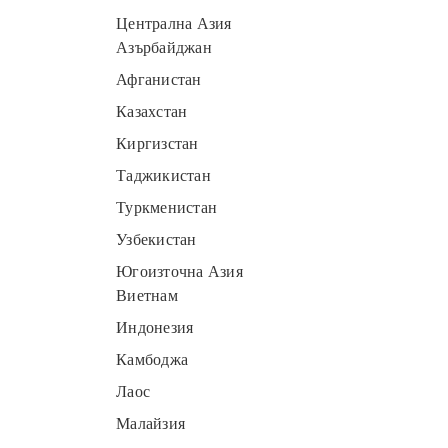
Централна Азия
Азърбайджан
Афганистан
Казахстан
Киргизстан
Таджикистан
Туркменистан
Узбекистан
Югоизточна Азия
Виетнам
Индонезия
Камбоджа
Лаос
Малайзия