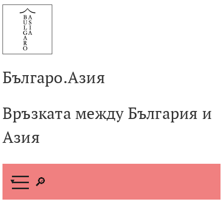
Към
съдържанието
Българо.Азия
Връзката между България и
Азия
М
е
н
ю