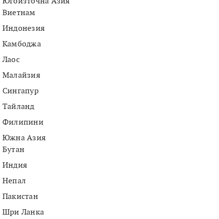
Югоизточна Азия
Виетнам
Индонезия
Камбоджа
Лаос
Малайзия
Сингапур
Тайланд
Филипини
Южна Азия
Бутан
Индия
Непал
Пакистан
Шри Ланка