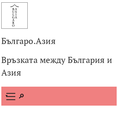
Към
съдържанието
Българо.Азия
Връзката между България и
Азия
М
е
н
ю