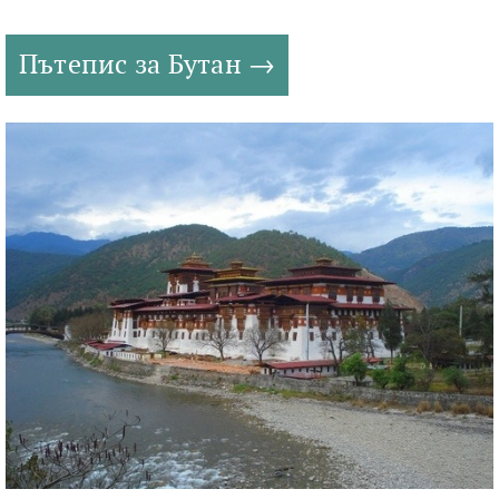
Пътепис за Бутан