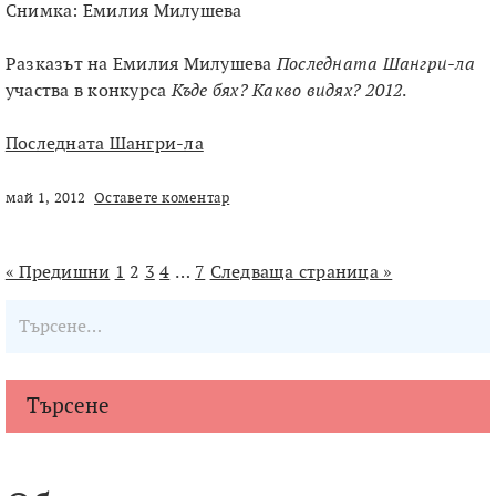
Снимка: Емилия Милушева
Разказът на Емилия Милушева
Последната Шангри-ла
участва в конкурса
Къде бях? Какво видях? 2012
.
Последната Шангри-ла
май 1, 2012
Оставете коментар
« Предишни
1
2
3
4
…
7
Следваща страница »
Търсене