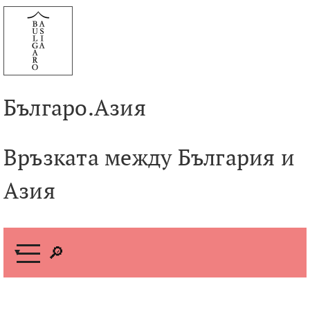
Към
съдържанието
Българо.Азия
Връзката между България и
Азия
М
е
н
ю